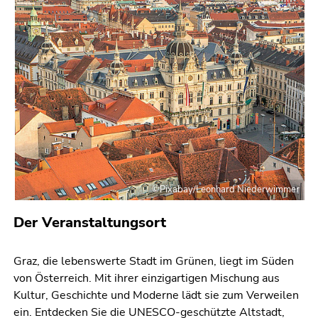
bestätigen
Sie diesen
Link.
Beginn
Zum
des
Inhalt
Seitenbereichs:
(Zugriffstaste
Seitenbereiche:
1)
Zur
Positionsanzeige
(Zugriffstaste
2)
©Pixabay/Leonhard Niederwimmer
Zur
Der Veranstaltungsort
Hauptnavigation
(Zugriffstaste
3)
Graz, die lebenswerte Stadt im Grünen, liegt im Süden
Zur
von Österreich. Mit ihrer einzigartigen Mischung aus
Unternavigation
Kultur, Geschichte und Moderne lädt sie zum Verweilen
(Zugriffstaste
ein. Entdecken Sie die UNESCO-geschützte Altstadt,