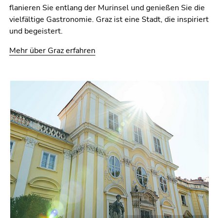
4)
flanieren Sie entlang der Murinsel und genießen Sie die
Zu
vielfältige Gastronomie. Graz ist eine Stadt, die inspiriert
den
und begeistert.
Zusatzinformationen
(Zugriffstaste
Mehr über Graz erfahren
5)
Zu
den
Seiteneinstellungen
(Benutzer/Sprache)
(Zugriffstaste
8)
Zur
Suche
(Zugriffstaste
9)
Ende
dieses