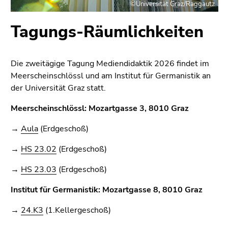
Seitenbereichs.
©Universität Graz/Raggautz
Zur
Tagungs-Räumlichkeiten
Übersicht
der
Seitenbereiche
Die zweitägige Tagung Mediendidaktik 2026 findet im
Meerscheinschlössl und am Institut für Germanistik an
der Universität Graz
statt.
Meerscheinschlössl: Mozartgasse 3, 8010 Graz
→
Aula
(Erdgeschoß)
→
HS 23.02
(Erdgeschoß)
→
HS 23.03
(Erdgeschoß)
Institut für Germanistik: Mozartgasse 8, 8010 Graz
→
24.K3
(1.Kellergeschoß)