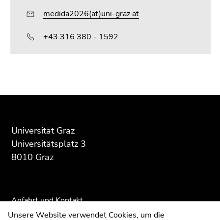
medida2026(at)uni-graz.at
+43 316 380 - 1592
Beginn
Ende
Ende
des
dieses
dieses
Seitenbereichs:
Seitenbereichs.
Seitenbereichs.
Zusatzinformationen:
Zur
Zur
Universität Graz
Übersicht
Übersicht
der
der
Universitätsplatz 3
Seitenbereiche
Seitenbereiche
8010 Graz
Anfahrt und Kontakt
Kommunikation und Öffentlichkeitsarbeit
Unsere Website verwendet Cookies, um die