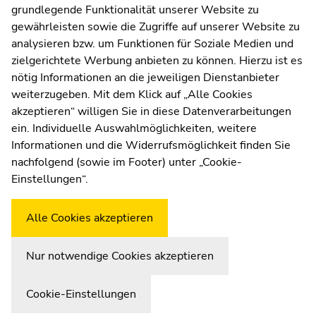
grundlegende Funktionalität unserer Website zu
Moodle
gewährleisten sowie die Zugriffe auf unserer Website zu
UNIGRAZonline
analysieren bzw. um Funktionen für Soziale Medien und
Impressum
zielgerichtete Werbung anbieten zu können. Hierzu ist es
Datenschutzerklärung
nötig Informationen an die jeweiligen Dienstanbieter
Cookie-Einstellungen
weiterzugeben. Mit dem Klick auf „Alle Cookies
Barrierefreiheitserklärung
akzeptieren“ willigen Sie in diese Datenverarbeitungen
ein. Individuelle Auswahlmöglichkeiten, weitere
Informationen und die Widerrufsmöglichkeit finden Sie
nachfolgend (sowie im Footer) unter „Cookie-
Wetterstation
Uni Graz
Einstellungen“.
Alle Cookies akzeptieren
Nur notwendige Cookies akzeptieren
Cookie-Einstellungen
Zur Übersicht der Seitenbereiche
Beginn des Seitenbereichs:
Ende dieses Seitenbereichs.